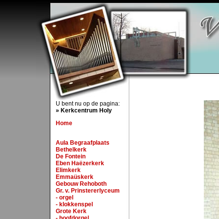
U bent nu op de pagina:
» Kerkcentrum Holy
Home
Aula Begraafplaats
Bethelkerk
De Fontein
Eben Haëzerkerk
Elimkerk
Emmaüskerk
Gebouw Rehoboth
Gr. v. Prinstererlyceum
- orgel
- klokkenspel
Grote Kerk
- hoofdorgel