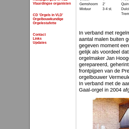
Vlaardingse organisten
Gemshoorn
2'
Quin
Mixtuur
3-4 st.
Dulc
Trem
CD 'Orgels in VLD'
Orgelbouwkundige
Orgelestafette
In verband met regel
Contact
aantal malen buiten g
Links
Updates
gegeven moment een 
gelijk als voordeel d
orgelmaker Jan Hooge
gerepareerd, geherint
frontpijpen van de Pre
orgelbouwer Vermeule
In verband met de aa
Gaal-orgel in 2004 af