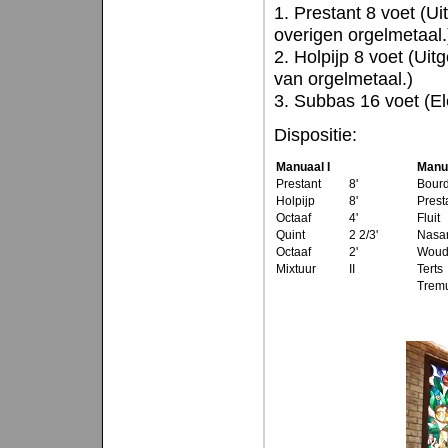
1. Prestant 8 voet (Ui
overigen orgelmetaal.
2. Holpijp 8 voet (Uit
van orgelmetaal.)
3. Subbas 16 voet (El
Dispositie:
Manuaal I
Manua
Prestant
8'
Bour
Holpijp
8'
Prest
Octaaf
4'
Fluit
Quint
2 2/3'
Nasa
Octaaf
2'
Woudf
Mixtuur
II
Terts
Tremu