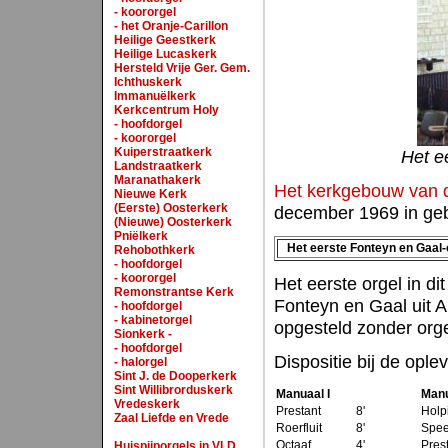
- koororgel
- het Oranje-Carillon
Heilige Geestkerk
Heilige Lucaskerk
Hersteld Vrije Ger. Gem.
Ichthuskerk
Immanuëlkerk
Kerkcentrum Holy
- hoofdorgel
- koororgel
Kuiperstraatkerk
Het ee
Landstraatkerk
Maranathakerk
Het kerkgebouw van 
Nieuwe Kerk
(Eerste) Oosterkerk
december 1969 in ge
(Nieuwe) Oosterkerk
Pniëlkerk
Het eerste Fonteyn en Gaal-
Rehobothkerk
- hoofdorgel
- koororgel
Het eerste orgel in 
Remonstrantse Kerk
Fonteyn en Gaal uit A
- hoofdorgel
- kabinetorgel
opgesteld zonder orge
Sionkerk -
- hoofdorgel
Dispositie bij de ople
- halorgel
Sint J. de Dooperkerk
Sint Willibrorduskerk
Manuaal I
Manu
Vredeskerk
Prestant
8'
Holp
Zaal Liefde en Vrede
Roerfluit
8'
Speel
Octaaf
4'
Pres
Huispijporgels in VLD