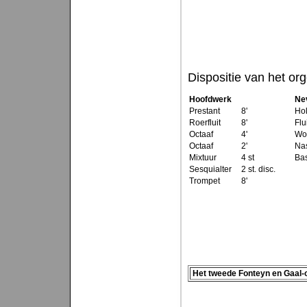
Dispositie van het or
Hoofdwerk
Ne
Prestant
8'
Hol
Roerfluit
8'
Flui
Octaaf
4'
Wou
Octaaf
2'
Na
Mixtuur
4 st
Ba
Sesquialter
2 st. disc.
Trompet
8'
Het tweede Fonteyn en Gaal-