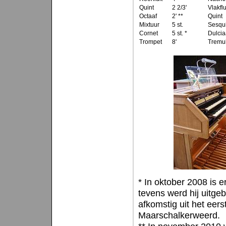
Quint
2 2/3'
Vlakflu
Octaaf
2' **
Quint
Mixtuur
5 st.
Sesqui
Cornet
5 st. *
Dulci
Trompet
8'
Tremu
* In oktober 2008 is 
tevens werd hij uitgeb
afkomstig uit het eer
Maarschalkerweerd.