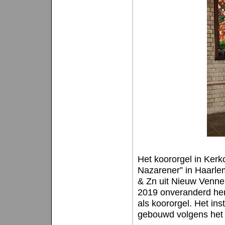
Het koororgel in Kerk
Nazarener” in Haarle
& Zn uit Nieuw Vennep
2019 onveranderd herp
als koororgel. Het ins
gebouwd volgens het 