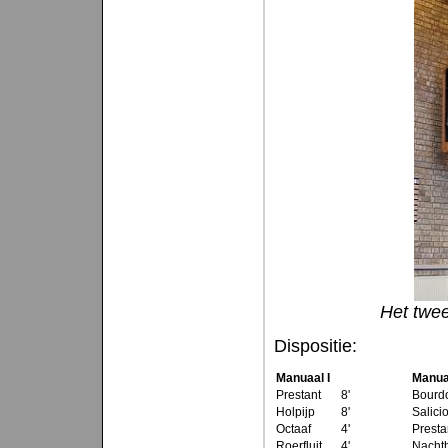
Het twee
Dispositie:
Manuaal I
Manuaa
Prestant
8'
Bourd
Holpijp
8'
Salici
Octaaf
4'
Presta
Roerfluit
4'
Nacht