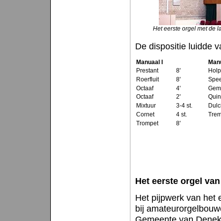
Het eerste orgel met de 
De dispositie luidde v
Manuaal I
Manu
Prestant
8'
Holp
Roerfluit
8'
Speel
Octaaf
4'
Gem
Octaaf
2'
Quin
Mixtuur
3-4 st.
Dulc
Cornet
4 st.
Trem
Trompet
8'
Het eerste orgel va
Het pijpwerk van het 
bij amateurorgelbouwe
Gemeente van Deneka